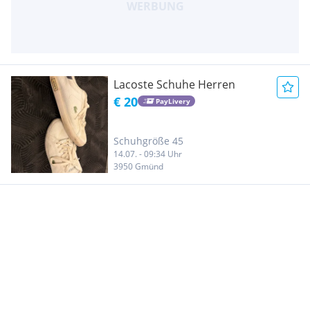
Lacoste Schuhe Herren
€ 20
PayLivery
Schuhgröße 45
14.07. - 09:34 Uhr
3950 Gmünd