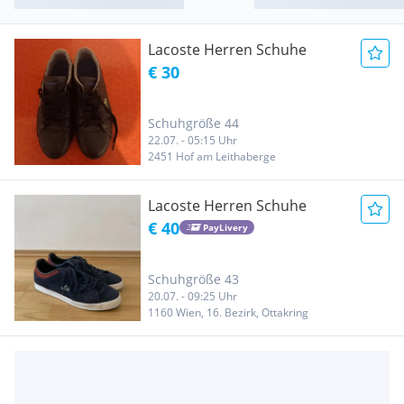
Lacoste Herren Schuhe
€ 30
Schuhgröße 44
22.07. - 05:15 Uhr
2451 Hof am Leithaberge
Lacoste Herren Schuhe
€ 40
PayLivery
Schuhgröße 43
20.07. - 09:25 Uhr
1160 Wien, 16. Bezirk, Ottakring