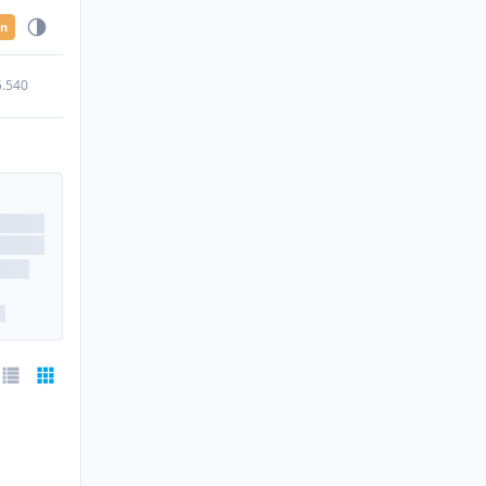
en
5.540