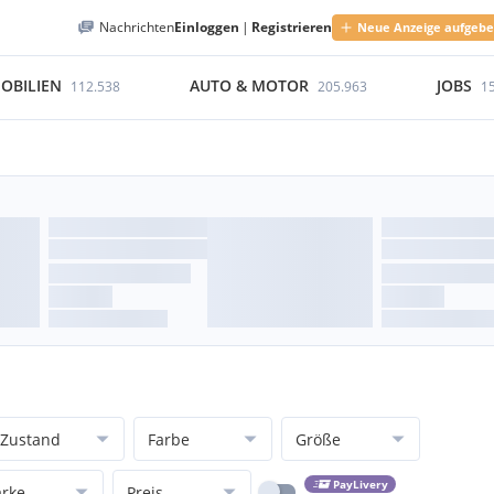
Nachrichten
Einloggen
|
Registrieren
Neue Anzeige aufgeb
OBILIEN
AUTO & MOTOR
JOBS
112.538
205.963
1
Zustand
Farbe
Größe
PayLivery
rke
Preis