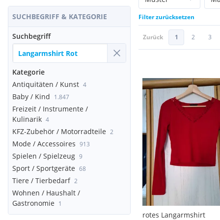
SUCHBEGRIFF & KATEGORIE
Filter zurücksetzen
Suchbegriff
Zurück
1
2
3
Kategorie
Antiquitäten / Kunst
4
Baby / Kind
1.847
Freizeit / Instrumente /
Kulinarik
4
KFZ-Zubehör / Motorradteile
2
Mode / Accessoires
913
Spielen / Spielzeug
9
Sport / Sportgeräte
68
Tiere / Tierbedarf
2
Wohnen / Haushalt /
Gastronomie
1
rotes Langarmshirt