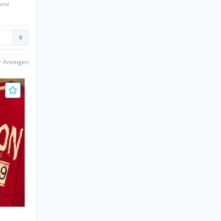
sand
er Anzeigen