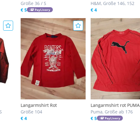
Größe 36 / S
H&M, Größe 146, 152
€ 5
€ 4
PayLivery
Langarmshirt Rot
Langarmshirt rot PUMA
S
Größe 104
Puma, Größe ab 176
€ 4
€ 5
PayLivery