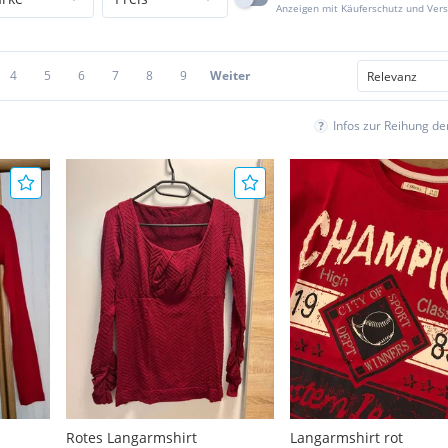
Anzeigen mit Käuferschutz und Ver
4
5
6
7
8
9
Weiter
Infos zur Reihung d
Rotes Langarmshirt
Langarmshirt rot