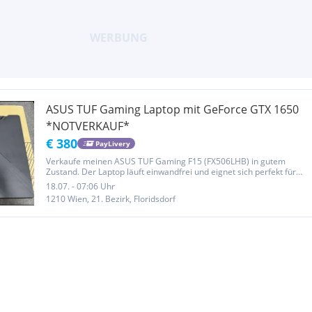
ASUS TUF Gaming Laptop mit GeForce GTX 1650
*NOTVERKAUF*
€ 380
PayLivery
Verkaufe meinen ASUS TUF Gaming F15 (FX506LHB) in gutem
Zustand. Der Laptop läuft einwandfrei und eignet sich perfekt für
Gaming, Schule, Studium oder Arbeit. Technische Daten: • Intel
18.07. - 07:06 Uhr
Core i5-10300H • NVIDIA GeForce GTX 1650 • 16 GB RAM • 15,6 Zoll
1210 Wien, 21. Bezirk, Floridsdorf
Full...