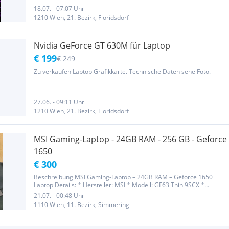
Core i5-10300H • NVIDIA GeForce GTX 1650 • 16 GB RAM • 15,6 Zoll
Full...
18.07. - 07:07 Uhr
1210 Wien, 21. Bezirk, Floridsdorf
Nvidia GeForce GT 630M für Laptop
€ 199
€ 249
Zu verkaufen Laptop Grafikkarte. Technische Daten sehe Foto.
27.06. - 09:11 Uhr
1210 Wien, 21. Bezirk, Floridsdorf
MSI Gaming-Laptop - 24GB RAM - 256 GB - Geforce
1650
€ 300
Beschreibung MSI Gaming-Laptop – 24GB RAM – Geforce 1650
Laptop Details: * Hersteller: MSI * Modell: GF63 Thin 9SCX *
Prozessor: Intel Core i5-9300H (4 Kerne, 2.4 GHz – 4.1 GHz Turbo) *
21.07. - 00:48 Uhr
Grafikkarte: NVIDIA GeForce GTX 1650 (Max Design) *
1110 Wien, 11. Bezirk, Simmering
Arbeitsspeicher:...