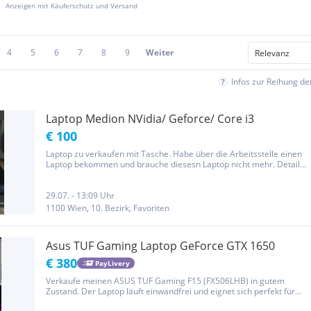
Anzeigen mit Käuferschutz und Versand
4
5
6
7
8
9
Weiter
Infos zur Reihung d
Laptop Medion NVidia/ Geforce/ Core i3
€ 100
Laptop zu verkaufen mit Tasche. Habe über die Arbeitsstelle einen
Laptop bekommen und brauche diesesn Laptop nicht mehr. Details
auf den Bildern. Voll funktionstauglich.
29.07. - 13:09 Uhr
1100 Wien, 10. Bezirk, Favoriten
Asus TUF Gaming Laptop GeForce GTX 1650
€ 380
PayLivery
Verkaufe meinen ASUS TUF Gaming F15 (FX506LHB) in gutem
Zustand. Der Laptop läuft einwandfrei und eignet sich perfekt für
Gaming, Schule, Studium oder Arbeit. Technische Daten: • Intel