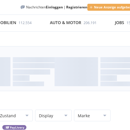
Nachrichten
Einloggen
|
Registrieren
Neue Anzeige aufgeb
OBILIEN
AUTO & MOTOR
JOBS
112.554
206.191
1
Zustand
Display
Marke
PayLivery