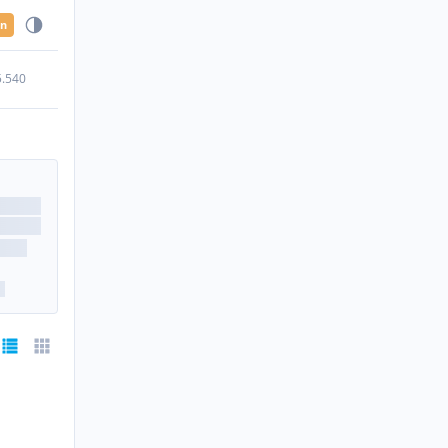
en
5.540