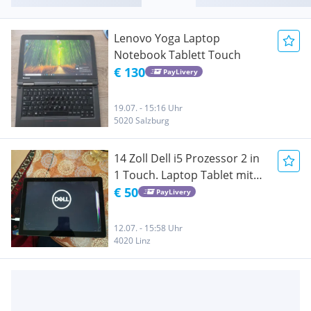
Lenovo Yoga Laptop
Notebook Tablett Touch
€ 130
PayLivery
19.07. - 15:16 Uhr
5020 Salzburg
14 Zoll Dell i5 Prozessor 2 in
1 Touch. Laptop Tablet mit
Sim Karte defekt für Basler,
€ 50
PayLivery
und Ersatzteile.
12.07. - 15:58 Uhr
4020 Linz