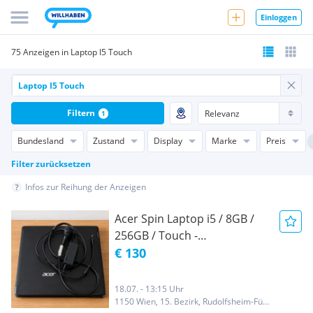
Einloggen
75 Anzeigen in Laptop I5 Touch
Filtern
1
Bundesland
Zustand
Display
Marke
Preis
Filter zurücksetzen
Infos zur Reihung der Anzeigen
Acer Spin Laptop i5 / 8GB /
256GB / Touch -
zurückgesetzt
€ 130
18.07. - 13:15 Uhr
1150 Wien, 15. Bezirk, Rudolfsheim-Fünfhaus