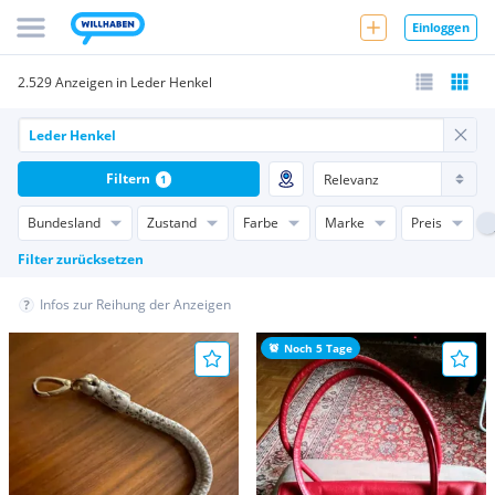
Einloggen
2.529 Anzeigen in Leder Henkel
Filtern
1
Bundesland
Zustand
Farbe
Marke
Preis
Filter zurücksetzen
Infos zur Reihung der Anzeigen
Noch 5 Tage