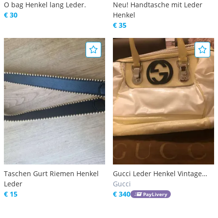
O bag Henkel lang Leder.
Neu! Handtasche mit Leder
€ 30
Henkel
€ 35
Taschen Gurt Riemen Henkel
Gucci Leder Henkel Vintage
Leder
Handtasche
Gucci
€ 15
€ 340
PayLivery