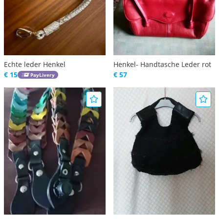
Echte leder Henkel
Henkel- Handtasche Leder rot
€ 15
€ 57
PayLivery