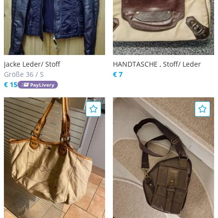
Jacke Leder/ Stoff
HANDTASCHE , Stoff/ Leder
Größe 36 / S
€ 7
€ 15
PayLivery