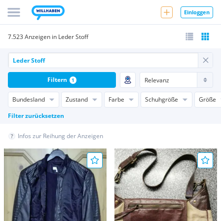
Einloggen
7.523 Anzeigen in Leder Stoff
Filtern
1
Bundesland
Zustand
Farbe
Schuhgröße
Größe
Filter zurücksetzen
Infos zur Reihung der Anzeigen