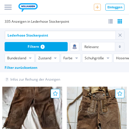
Einloggen
335 Anzeigen in Lederhose Stockerpoint
Filtern
1
Bundesland
Zustand
Farbe
Schuhgröße
Hosenw
Filter zurücksetzen
Infos zur Reihung der Anzeigen