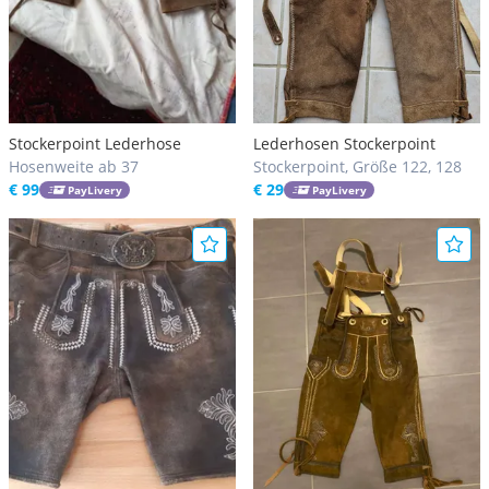
Stockerpoint Lederhose
Lederhosen Stockerpoint
Hosenweite ab 37
Stockerpoint, Größe 122, 128
€ 99
€ 29
PayLivery
PayLivery