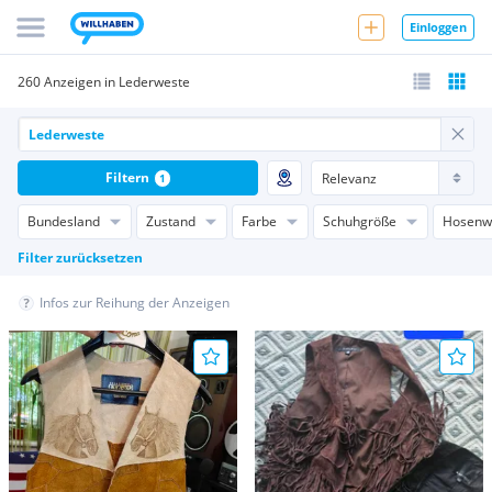
Einloggen
260 Anzeigen in Lederweste
Filtern
1
Bundesland
Zustand
Farbe
Schuhgröße
Hosenw
Filter zurücksetzen
Infos zur Reihung der Anzeigen