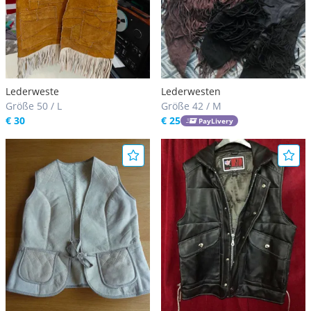
Lederweste
Lederwesten
Größe 50 / L
Größe 42 / M
€ 30
€ 25
PayLivery