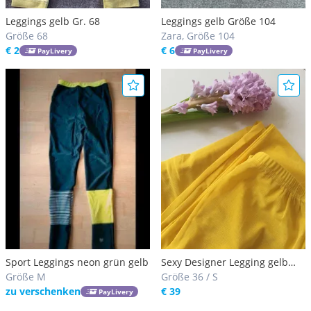
Leggings gelb Gr. 68
Leggings gelb Größe 104
Größe 68
Zara, Größe 104
€ 2
€ 6
PayLivery
PayLivery
Sport Leggings neon grün gelb
Sexy Designer Legging gelb
Größe M
Mesh
Größe 36 / S
zu verschenken
€ 39
PayLivery