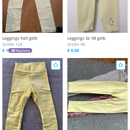
Leggings hell gelb
Leggings Gr 98 gelb
Größe 128
Größe 98
€ 1
€ 0,50
PayLivery