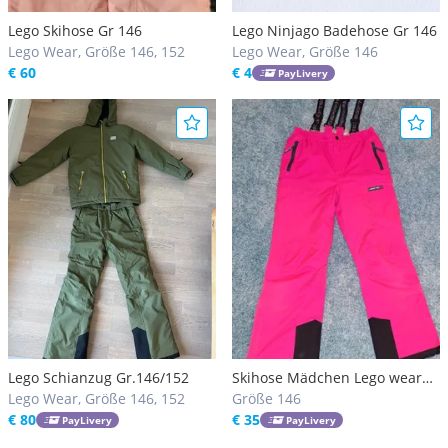
Lego Skihose Gr 146
Lego Ninjago Badehose Gr 146
Lego Wear, Größe 146, 152
Lego Wear, Größe 146
€ 60
€ 4
PayLivery
Lego Schianzug Gr.146/152
Skihose Mädchen Lego wear
Lego Wear, Größe 146, 152
Größe 146
Größe 146
€ 80
€ 35
PayLivery
PayLivery