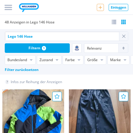
Einloggen
48 Anzeigen in Lego 146 Hose
Filtern
1
Bundesland
Zustand
Farbe
Größe
Marke
Filter zurücksetzen
Infos zur Reihung der Anzeigen