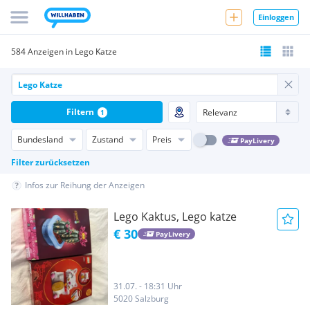
Einloggen
584 Anzeigen in Lego Katze
Filtern
1
Bundesland
Zustand
Preis
PayLivery
Filter zurücksetzen
Infos zur Reihung der Anzeigen
Lego Kaktus, Lego katze
€ 30
PayLivery
31.07. - 18:31 Uhr
5020 Salzburg