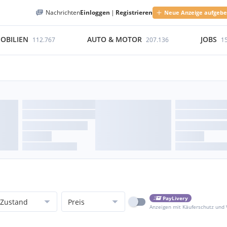
Nachrichten
Einloggen
|
Registrieren
Neue Anzeige aufgeb
OBILIEN
AUTO & MOTOR
JOBS
112.767
207.136
1
PayLivery
Zustand
Preis
Anzeigen mit Käuferschutz und