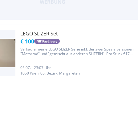
LEGO SLIZER Set
€ 100
PayLivery
Verkaufe meine LEGO SLIZER Serie inkl. der zwei Spezialversionen
"Motorrad" und "gemischt aus anderen SLIZERN". Pro Stück €17
oder als Komplett-Set für €100. Abholung in Wien 1050 oder
Versand Österreichweit (zzgl. Versandkosten). Es sind 43 Disks
aller...
05.07. - 23:07 Uhr
1050 Wien, 05. Bezirk, Margareten