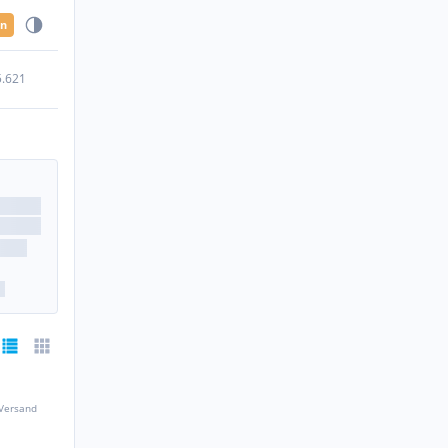
en
5.621
 Versand