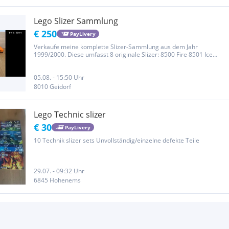
Lego Slizer Sammlung
€ 250
PayLivery
Verkaufe meine komplette Slizer-Sammlung aus dem Jahr
1999/2000. Diese umfasst 8 originale Slizer: 8500 Fire 8501 Ice
8502 City 8503 Sub 8504 Judge 8505 Jungle 8506 Rock 8507 Energy
2 Spezial Sets (Flare und Spark) 8521 Flare 8522 Spark 2 XL Slizer...
05.08. - 15:50 Uhr
8010 Geidorf
Lego Technic slizer
€ 30
PayLivery
10 Technik slizer sets Unvollständig/einzelne defekte Teile
29.07. - 09:32 Uhr
6845 Hohenems