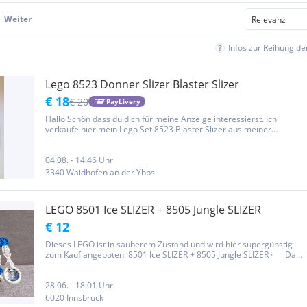
Weiter
Infos zur Reihung d
Lego 8523 Donner Slizer Blaster Slizer
€ 18
€ 20
PayLivery
Hallo Schön dass du dich für meine Anzeige interessierst. Ich
verkaufe hier mein Lego Set 8523 Blaster Slizer aus meiner
Sammlung. Neuwertig und vollständig mit original Bauanleitung.
Die Teile sind noch in der Originalverpackung von Lego. Ich freue
mich...
04.08. - 14:46 Uhr
3340 Waidhofen an der Ybbs
LEGO 8501 Ice SLIZER + 8505 Jungle SLIZER
€ 12
Dieses LEGO ist in sauberem Zustand und wird hier supergünstig
zum Kauf angeboten. 8501 Ice SLIZER + 8505 Jungle SLIZER · Das
LEGO ist so wie auf den Fotos abgebildet. · keine
Originalverpackung · Original-Bauanleitung ist vorhanden...
28.06. - 18:01 Uhr
6020 Innsbruck