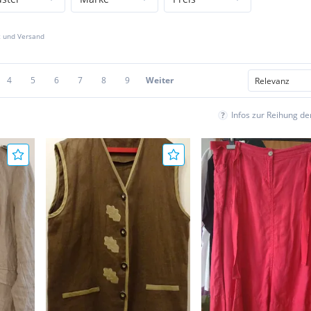
z und Versand
4
5
6
7
8
9
Weiter
Infos zur Reihung d