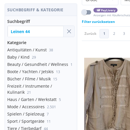
SUCHBEGRIFF & KATEGORIE
PayLivery
Anzeigen mit Käuferschut
Suchbegriff
Filter zurücksetzen
Zurück
1
2
3
Kategorie
Antiquitäten / Kunst
38
Baby / Kind
29
Beauty / Gesundheit / Wellness
1
Boote / Yachten / Jetskis
13
Bücher / Filme / Musik
15
Freizeit / Instrumente /
Kulinarik
21
Haus / Garten / Werkstatt
5
Mode / Accessoires
2.501
Spielen / Spielzeug
7
Sport / Sportgeräte
11
Tiere / Tierbedarf
44