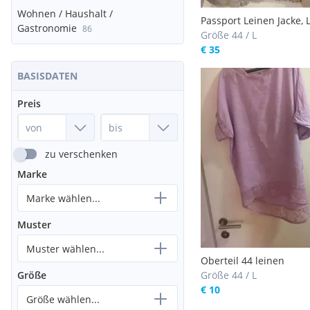
Wohnen / Haushalt /
Passport Leinen Jacke, 
Gastronomie
86
Blazer, Größe 44
Größe 44 / L
€ 35
BASISDATEN
Preis
zu verschenken
Marke
Marke wählen...
Muster
Muster wählen...
Oberteil 44 leinen
Größe 44 / L
Größe
€ 10
Größe wählen...