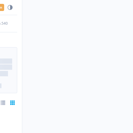
en
5.540