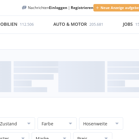
Nachrichten
Einloggen
|
Registrieren
Neue Anzeige aufgeb
OBILIEN
AUTO & MOTOR
JOBS
112.506
205.681
1
Zustand
Farbe
Hosenweite
ster
Marke
Preis