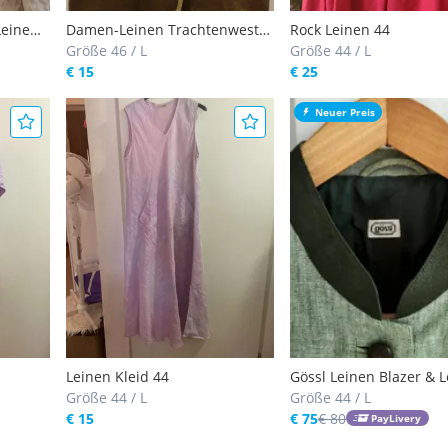
Leinen
Damen-Leinen Trachtenweste
Rock Leinen 44
100% Leinen, Größe: 44-46
Größe 46 / L
Größe 44 / L
€ 15
€ 25
Neuer Preis
Leinen Kleid 44
Gössl Leinen Blazer & L
Größe 44 / L
Baumwoll-Kleid Tracht
Größe 44 / L
€ 15
Größe 44
€ 75
€ 80
PayLivery