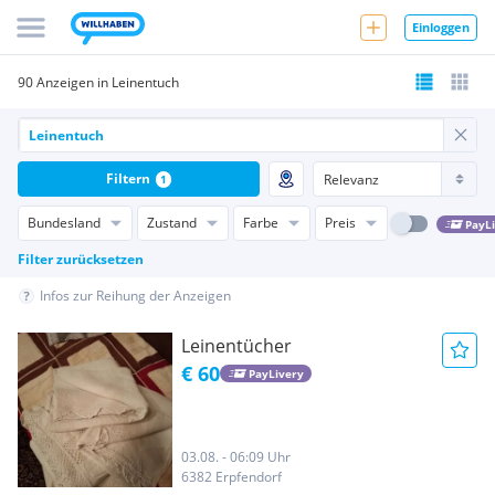
Einloggen
90 Anzeigen in Leinentuch
Filtern
1
Bundesland
Zustand
Farbe
Preis
PayL
Filter zurücksetzen
Infos zur Reihung der Anzeigen
Leinentücher
€ 60
PayLivery
03.08. - 06:09 Uhr
6382 Erpfendorf