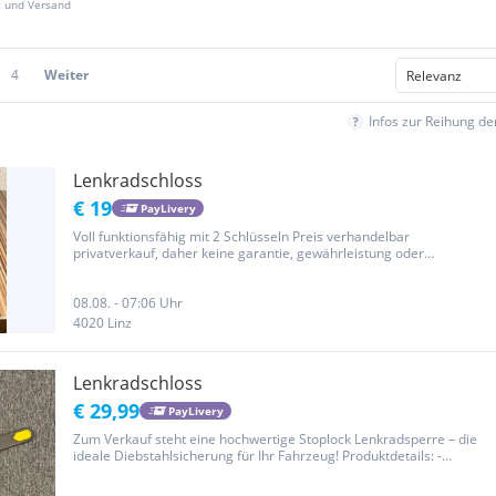
z und Versand
4
Weiter
Infos zur Reihung d
Lenkradschloss
€ 19
PayLivery
Voll funktionsfähig mit 2 Schlüsseln Preis verhandelbar
privatverkauf, daher keine garantie, gewährleistung oder
rücknahme
08.08. - 07:06 Uhr
4020 Linz
Lenkradschloss
€ 29,99
PayLivery
Zum Verkauf steht eine hochwertige Stoplock Lenkradsperre – die
ideale Diebstahlsicherung für Ihr Fahrzeug! Produktdetails: -
Robuste Ausführung aus gehärtetem Stahl - Auffälliges gelb-graues
Design – abschreckende Wirkung - Inklusive 2 Schlüssel -...