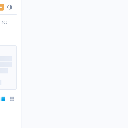
en
5.465