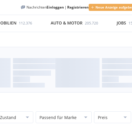
Nachrichten
Einloggen
|
Registrieren
Neue Anzeige aufgeb
OBILIEN
AUTO & MOTOR
JOBS
112.376
205.720
1
Zustand
Passend für Marke
Preis