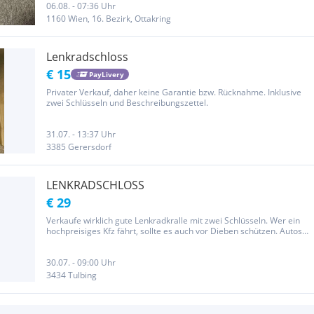
06.08. - 07:36 Uhr
1160 Wien, 16. Bezirk, Ottakring
Lenkradschloss
€ 15
PayLivery
Privater Verkauf, daher keine Garantie bzw. Rücknahme. Inklusive
zwei Schlüsseln und Beschreibungszettel.
31.07. - 13:37 Uhr
3385 Gerersdorf
LENKRADSCHLOSS
€ 29
Verkaufe wirklich gute Lenkradkralle mit zwei Schlüsseln. Wer ein
hochpreisiges Kfz fährt, sollte es auch vor Dieben schützen. Autos
werden heute immer noch rasch und ohne viel Aufwand geknackt,
dieses Lenkradschloss schreckt Diebe ab, weil das schnelle...
30.07. - 09:00 Uhr
3434 Tulbing