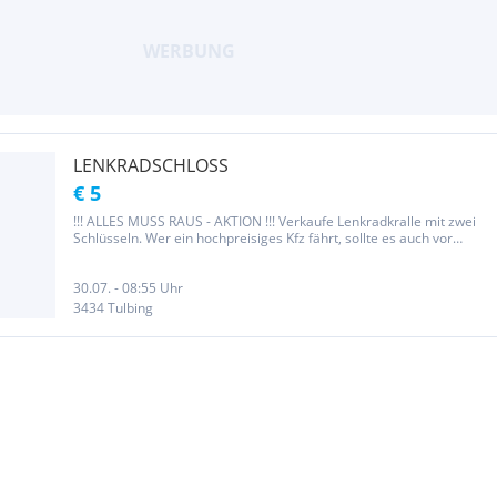
LENKRADSCHLOSS
€ 5
!!! ALLES MUSS RAUS - AKTION !!! Verkaufe Lenkradkralle mit zwei
Schlüsseln. Wer ein hochpreisiges Kfz fährt, sollte es auch vor
Dieben schützen. Autos werden heute immer noch rasch und ohne
viel Aufwand geknackt, dieses Lenkradschloss schreckt Diebe ab,...
30.07. - 08:55 Uhr
3434 Tulbing