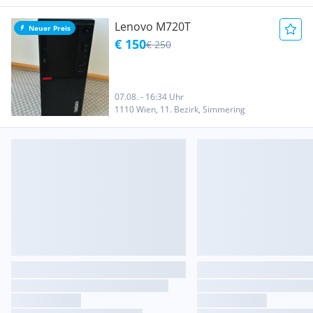
Lenovo M720T
Neuer Preis
€ 150
€ 250
07.08. - 16:34 Uhr
1110 Wien, 11. Bezirk, Simmering