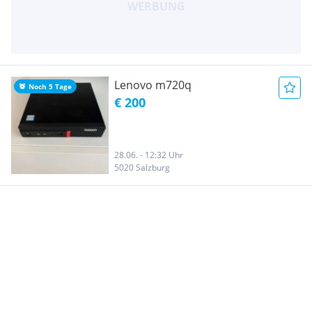
Lenovo m720q
Noch 5 Tage
€ 200
28.06. - 12:32 Uhr
5020 Salzburg