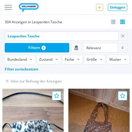
Einloggen
304 Anzeigen in Leoparden Tasche
Filtern
1
Bundesland
Zustand
Farbe
Größe
Muster
Filter zurücksetzen
Infos zur Reihung der Anzeigen