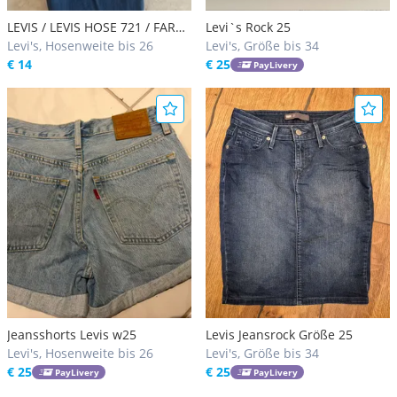
LEVIS / LEVIS HOSE 721 / FARBE
Levi`s Rock 25
JEANS BLAU / HIGH RISE SUPER
Levi's, Hosenweite bis 26
Levi's, Größe bis 34
SKINNY / GRÖSSE 25 / LEVIS
€ 14
€ 25
PayLivery
STRAUSS / LEVIS PREMIUM
Jeansshorts Levis w25
Levis Jeansrock Größe 25
Levi's, Hosenweite bis 26
Levi's, Größe bis 34
€ 25
€ 25
PayLivery
PayLivery