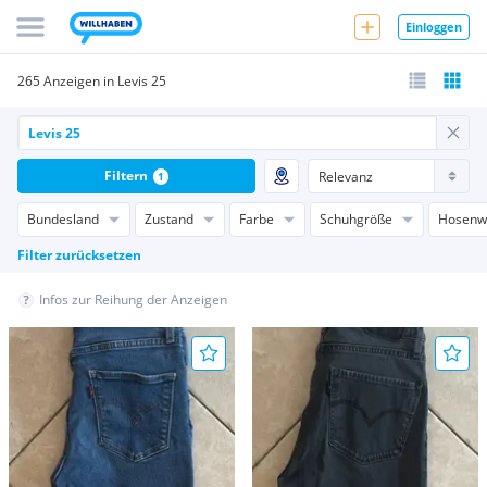
Einloggen
265 Anzeigen in Levis 25
Filtern
1
Bundesland
Zustand
Farbe
Schuhgröße
Hosenw
Filter zurücksetzen
Infos zur Reihung der Anzeigen