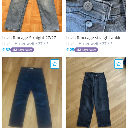
Levis Ribcage Straight 27/27
Levis Ribccage straight ankle
Levi's, Hosenweite 27 / S
27/27
Levi's, Hosenweite 27 / S
€ 32
€ 25
PayLivery
PayLivery