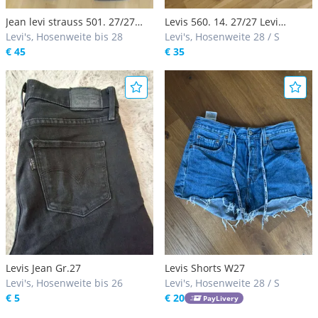
Jean levi strauss 501. 27/27
Levis 560. 14. 27/27 Levi
levis
Levi's, Hosenweite bis 28
strauss
Levi's, Hosenweite 28 / S
€ 45
€ 35
Levis Jean Gr.27
Levis Shorts W27
Levi's, Hosenweite bis 26
Levi's, Hosenweite 28 / S
€ 5
€ 20
PayLivery