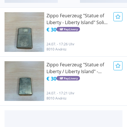
Zippo Feuerzeug "Statue of
Liberty - Liberty Island" Solid
Brass USA
€ 30
PayLivery
24.07. - 17:26 Uhr
8010 Andritz
Zippo Feuerzeug "Statue of
Liberty / Liberty Island" -
Solid Brass (1995)
€ 30
PayLivery
24.07. - 17:21 Uhr
8010 Andritz