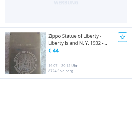
Zippo Statue of Liberty -
Liberty Island N. Y. 1932 -
1992
€ 44
16.07. - 20:15 Uhr
8724 Spielberg