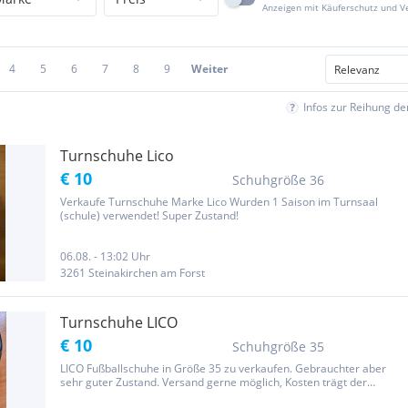
Anzeigen mit Käuferschutz und V
4
5
6
7
8
9
Weiter
Infos zur Reihung d
Turnschuhe Lico
€ 10
Schuhgröße 36
Verkaufe Turnschuhe Marke Lico Wurden 1 Saison im Turnsaal
(schule) verwendet! Super Zustand!
06.08. - 13:02 Uhr
3261 Steinakirchen am Forst
Turnschuhe LICO
€ 10
Schuhgröße 35
LICO Fußballschuhe in Größe 35 zu verkaufen. Gebrauchter aber
sehr guter Zustand. Versand gerne möglich, Kosten trägt der
Empfänger. Schaut auch bei meinen weiteren Anzeigen rein.