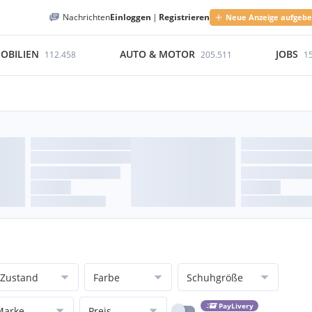
Nachrichten
Einloggen
|
Registrieren
Neue Anzeige aufgeb
OBILIEN
AUTO & MOTOR
JOBS
112.458
205.511
1
Zustand
Farbe
Schuhgröße
PayLivery
Marke
Preis