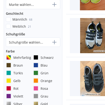
Marke wählen...
Geschlecht
Männlich
68
Weiblich
21
Schuhgröße
Schuhgröße wählen...
Farbe
Mehrfarbig
Schwarz
Braun
Blau
Türkis
Grün
Gelb
Orange
Rot
Rosa
Violett
Grau
Silber
Gold