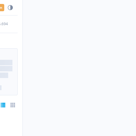
en
5.694