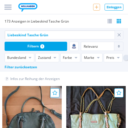
Einloggen
173 Anzeigen in Liebeskind Tasche Grün
Filtern
1
Bundesland
Zustand
Farbe
Marke
Preis
Filter zurücksetzen
Infos zur Reihung der Anzeigen