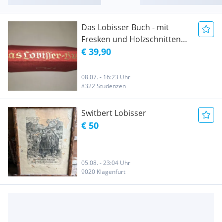
Das Lobisser Buch - mit
Fresken und Holzschnitten
(1940, Lobisser Suitbert
€ 39,90
(Switbert) inklusive Versand)
08.07. - 16:23 Uhr
8322 Studenzen
Switbert Lobisser
€ 50
05.08. - 23:04 Uhr
9020 Klagenfurt