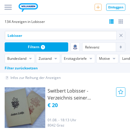
Einloggen
134 Anzeigen in Lobisser
Filtern
1
Bundesland
Zustand
Ersttagsbriefe
Motive
Land
Filter zurücksetzen
Infos zur Reihung der Anzeigen
Switbert Lobisser -
Verzeichnis seiner
Holzschnitte / Das Lobisser
€ 20
Buch 1940
01.08. - 18:13 Uhr
8042 Graz