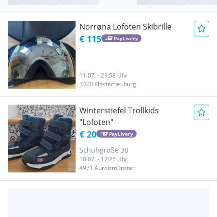
Norrøna Lofoten Skibrille
€ 115
PayLivery
11.07. - 23:58 Uhr
3400 Klosterneuburg
Winterstiefel Trollkids
"Lofoten"
€ 20
PayLivery
Schuhgröße 38
10.07. - 17:25 Uhr
4971 Aurolzmünster