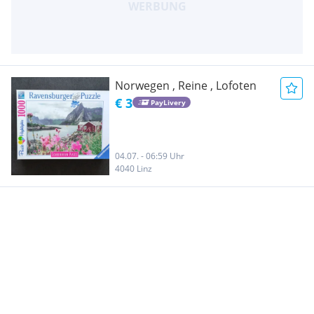
Norwegen , Reine , Lofoten
€ 3
PayLivery
04.07. - 06:59 Uhr
4040 Linz