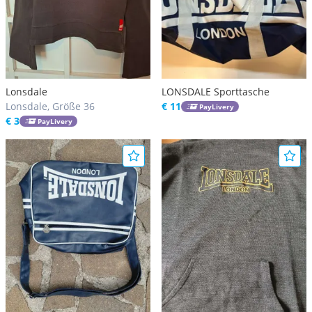
Lonsdale
LONSDALE Sporttasche
Lonsdale, Größe 36
€ 11
PayLivery
€ 3
PayLivery