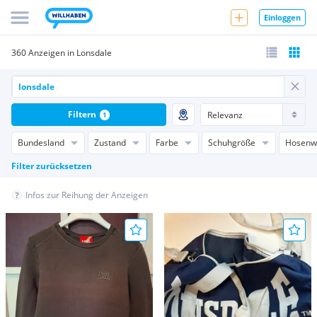
Einloggen
360 Anzeigen in Lonsdale
Filtern
1
Bundesland
Zustand
Farbe
Schuhgröße
Hosenw
Filter zurücksetzen
Infos zur Reihung der Anzeigen