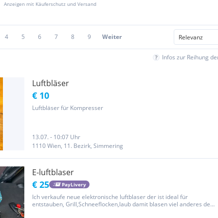
Anzeigen mit Käuferschutz und Versand
4
5
6
7
8
9
Weiter
Infos zur Reihung d
Luftbläser
€ 10
Luftbläser für Kompresser
13.07. - 10:07 Uhr
1110 Wien, 11. Bezirk, Simmering
E-luftblaser
€ 25
PayLivery
Ich verkaufe neue elektronische luftblaser der ist ideal für
entstauben, Grill,Schneeflocken,laub damit blasen viel anderes der
E-lusftblaser gehört noch den Ladegerät und eine batterie dazu