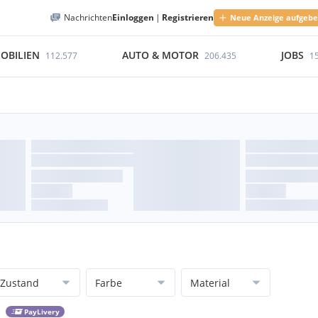
Nachrichten
Einloggen
|
Registrieren
Neue Anzeige aufgeb
OBILIEN
AUTO & MOTOR
JOBS
112.577
206.435
1
Zustand
Farbe
Material
PayLivery