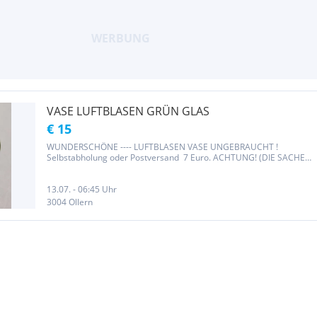
VASE LUFTBLASEN GRÜN GLAS
€ 15
WUNDERSCHÖNE ---- LUFTBLASEN VASE UNGEBRAUCHT !
Selbstabholung oder Postversand 7 Euro. ACHTUNG! (DIE SACHEN
SIND FAST ALLE UND----- VIELES MEHR AUCH----- EINZELN
EINGESTELLT!------ GROSSE HAUSAUFLÖSUNG! AB
10 EURO! VIELE...
13.07. - 06:45 Uhr
3004 Ollern