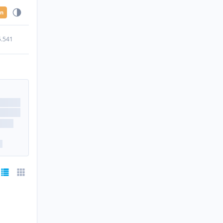
en
5.541