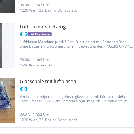
Batterie ist 21V und ich habe zusätzlich Akku was für 5€Aufwand...
05.08. - 11:47 Uhr
1220 Wien, 22. Bezirk, Donaustadt
Luftblasen Spielzeug
€ 5
PayLivery
Luftblasen Maschine je stk 5 3stk Funktioniert mit Batterien 3stk
ohne Batterien funktioniert nur mit Bewegung des FINGERS UND 1
Stk gebraucht 2.50 eur
28.06. - 11:09 Uhr
4550 Kremsmünster
Glasschale mit luftblasen
€ 9
Verkaufe handgemachte gefuste glasschale mit luftblasen siehe
Fotos . Masse: 12x12 cm Versand € 5,00 möglich! . Privatverkauf:
Die von mir angebotenen Artikel sind gebraucht und stammen aus
meinem Privatbesitz. Alle Angaben in der Artikelbeschreibung...
09.07. - 17:52 Uhr
1220 Wien, 22. Bezirk, Donaustadt