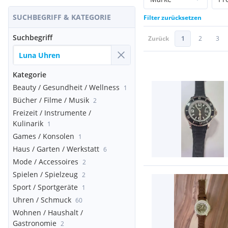
SUCHBEGRIFF & KATEGORIE
Filter zurücksetzen
Suchbegriff
Zurück
1
2
3
Kategorie
Beauty / Gesundheit / Wellness
1
Bücher / Filme / Musik
2
Freizeit / Instrumente /
Kulinarik
1
Games / Konsolen
1
Haus / Garten / Werkstatt
6
Mode / Accessoires
2
Spielen / Spielzeug
2
Sport / Sportgeräte
1
Uhren / Schmuck
60
Wohnen / Haushalt /
Gastronomie
2