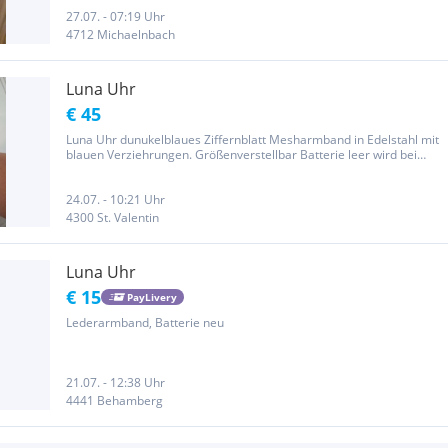
27.07. - 07:19 Uhr
4712 Michaelnbach
Luna Uhr
€ 45
Luna Uhr dunukelblaues Ziffernblatt Mesharmband in Edelstahl mit
blauen Verziehrungen. Größenverstellbar Batterie leer wird bei
Luna gratis geweselt Keine Garantie, Rücknahme und
Gewährleistung da Privatverkauf!
24.07. - 10:21 Uhr
4300 St. Valentin
Luna Uhr
€ 15
PayLivery
Lederarmband, Batterie neu
21.07. - 12:38 Uhr
4441 Behamberg