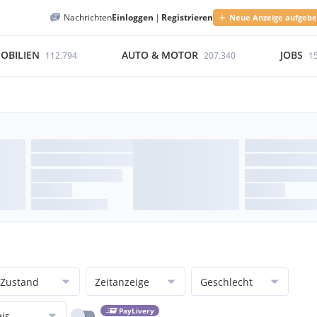
Nachrichten
Einloggen
|
Registrieren
Neue Anzeige aufgeb
OBILIEN
AUTO & MOTOR
JOBS
112.794
207.340
1
Zustand
Zeitanzeige
Geschlecht
PayLivery
eis