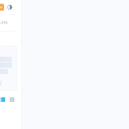
en
5.576