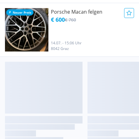
Porsche Macan felgen
Neuer Preis
€ 600
€ 760
14.07. - 15:06 Uhr
8042 Graz