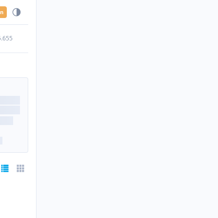
en
5.655