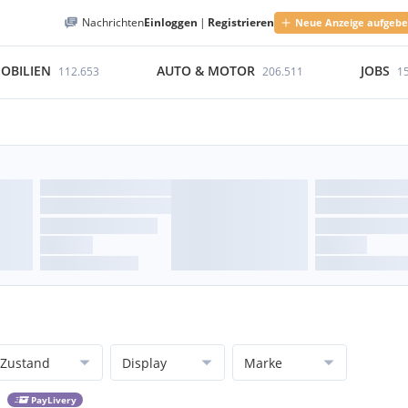
Nachrichten
Einloggen
|
Registrieren
Neue Anzeige aufgeb
OBILIEN
AUTO & MOTOR
JOBS
112.653
206.511
1
Zustand
Display
Marke
PayLivery