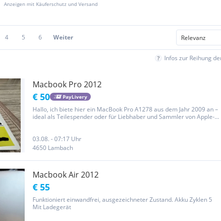
Anzeigen mit Käuferschutz und Versand
4
5
6
Weiter
Infos zur Reihung d
Macbook Pro 2012
€ 50
PayLivery
Hallo, ich biete hier ein MacBook Pro A1278 aus dem Jahr 2009 an –
ideal als Teilespender oder für Liebhaber und Sammler von Apple-
Produkten, wie ich einer bin. Das Gerät verfügt über einen 2,26 GHz
Intel Core 2 Duo Prozessor (letzte Baureihe mit...
03.08. - 07:17 Uhr
4650 Lambach
Macbook Air 2012
€ 55
Funktioniert einwandfrei, ausgezeichneter Zustand. Akku Zyklen 5
Mit Ladegerät