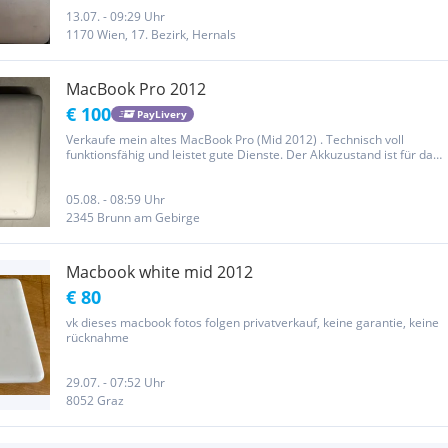
13.07. - 09:29 Uhr
1170 Wien, 17. Bezirk, Hernals
MacBook Pro 2012
€ 100
PayLivery
Verkaufe mein altes MacBook Pro (Mid 2012) . Technisch voll
funktionsfähig und leistet gute Dienste. Der Akkuzustand ist für das
Alter ebenfalls nach wie vor sehr gut. Das Gerät zeigt deutliche
Gebrauchsspuren am Gehäuse (Kratzer, Dellen) – siehe Fotos....
05.08. - 08:59 Uhr
2345 Brunn am Gebirge
Macbook white mid 2012
€ 80
vk dieses macbook fotos folgen privatverkauf, keine garantie, keine
rücknahme
29.07. - 07:52 Uhr
8052 Graz