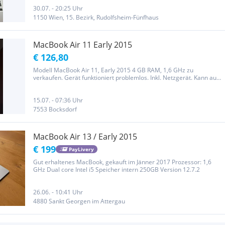
30.07. - 20:25 Uhr
1150 Wien, 15. Bezirk, Rudolfsheim-Fünfhaus
MacBook Air 11 Early 2015
€ 126,80
Modell MacBook Air 11, Early 2015 4 GB RAM, 1,6 GHz zu
verkaufen. Gerät funktioniert problemlos. Inkl. Netzgerät. Kann auch
im Raum Guntramsdorf abgeholt werden. Privatverkauf daher keine
Garantie, Gewährleistung oder Rücknahme.
15.07. - 07:36 Uhr
7553 Bocksdorf
MacBook Air 13 / Early 2015
€ 199
PayLivery
Gut erhaltenes MacBook, gekauft im Jänner 2017 Prozessor: 1,6
GHz Dual core Intel i5 Speicher intern 250GB Version 12.7.2
26.06. - 10:41 Uhr
4880 Sankt Georgen im Attergau