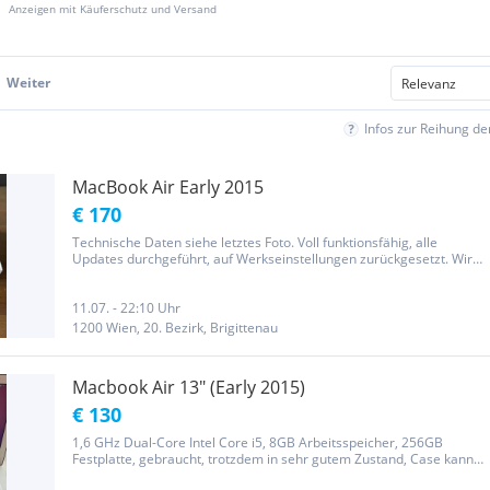
Anzeigen mit Käuferschutz und Versand
Weiter
Infos zur Reihung d
MacBook Air Early 2015
€ 170
Technische Daten siehe letztes Foto. Voll funktionsfähig, alle
Updates durchgeführt, auf Werkseinstellungen zurückgesetzt. Wird
im Originalkarton abgegeben. Original Ladekabel mit ca. 4m Länge
inklusive.
11.07. - 22:10 Uhr
1200 Wien, 20. Bezirk, Brigittenau
Macbook Air 13" (Early 2015)
€ 130
1,6 GHz Dual-Core Intel Core i5, 8GB Arbeitsspeicher, 256GB
Festplatte, gebraucht, trotzdem in sehr gutem Zustand, Case kann
dazugegeben werden, in den USA gekauft, daher qwerty Tastatur