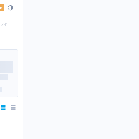
en
5.741