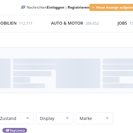
Nachrichten
Einloggen
|
Registrieren
Neue Anzeige aufgeb
OBILIEN
AUTO & MOTOR
JOBS
112.717
206.652
1
Zustand
Display
Marke
PayLivery