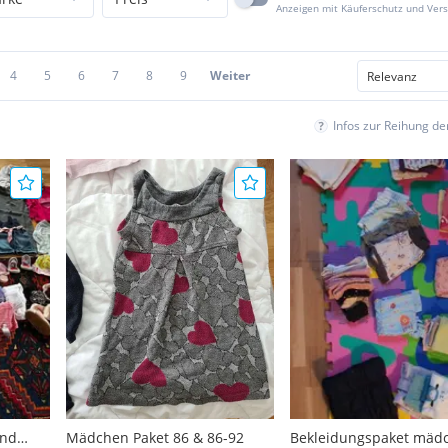
Anzeigen mit Käuferschutz und Ver
4
5
6
7
8
9
Weiter
Infos zur Reihung d
und
Mädchen Paket 86 & 86-92
Bekleidungspaket mäd