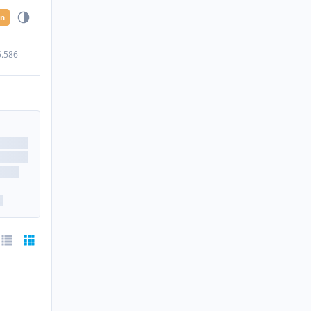
en
5.586