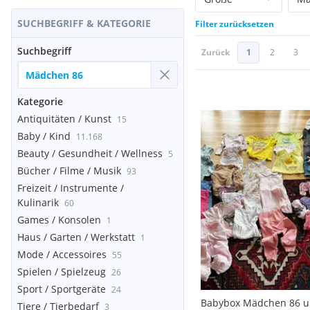
SUCHBEGRIFF & KATEGORIE
Filter zurücksetzen
Suchbegriff
Zurück
1
2
3
Kategorie
Antiquitäten / Kunst
15
Baby / Kind
11.168
Beauty / Gesundheit / Wellness
5
Bücher / Filme / Musik
93
Freizeit / Instrumente /
Kulinarik
60
Games / Konsolen
1
Haus / Garten / Werkstatt
1
Mode / Accessoires
55
Spielen / Spielzeug
26
Sport / Sportgeräte
24
Babybox Mädchen 86 
Tiere / Tierbedarf
3