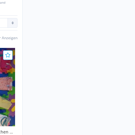
sand
er Anzeigen
chen 86