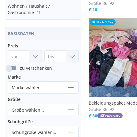
86/92
Größe 86, 92
Wohnen / Haushalt /
€ 10
Gastronomie
21
Noch 1 Tag
BASISDATEN
Preis
zu verschenken
Marke
Marke wählen...
Größe
Bekleidungspaket Mäd
und 86/92
Größe 86, 92
Größe wählen...
€ 80
PayLivery
Schuhgröße
Schuhgröße wählen...