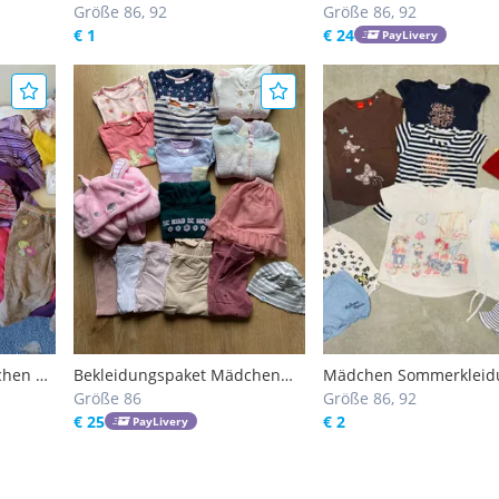
Größe 86, 92
und 86/92
Größe 86, 92
€ 1
€ 24
PayLivery
chen 86
Bekleidungspaket Mädchen
Mädchen Sommerkleidu
(Größe 86; 86/92)
Größe 86
86 & 86/92
Größe 86, 92
€ 25
€ 2
PayLivery