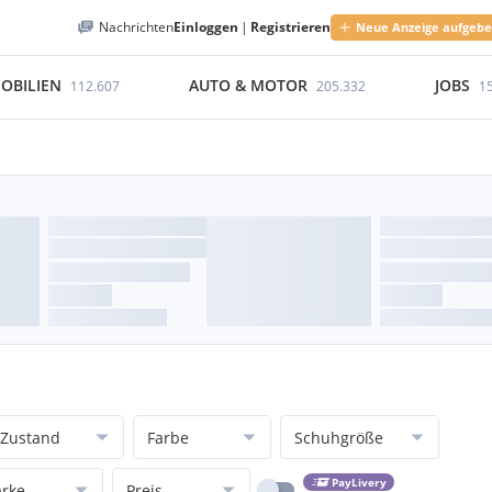
Nachrichten
Einloggen
|
Registrieren
Neue Anzeige aufgeb
OBILIEN
AUTO & MOTOR
JOBS
112.607
205.332
1
Zustand
Farbe
Schuhgröße
PayLivery
rke
Preis