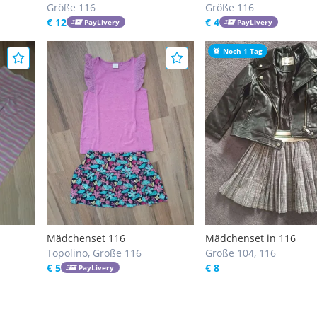
Größe 116
Größe 116
€ 12
€ 4
PayLivery
PayLivery
Noch 1 Tag
Mädchenset 116
Mädchenset in 116
Topolino, Größe 116
Größe 104, 116
€ 5
€ 8
PayLivery