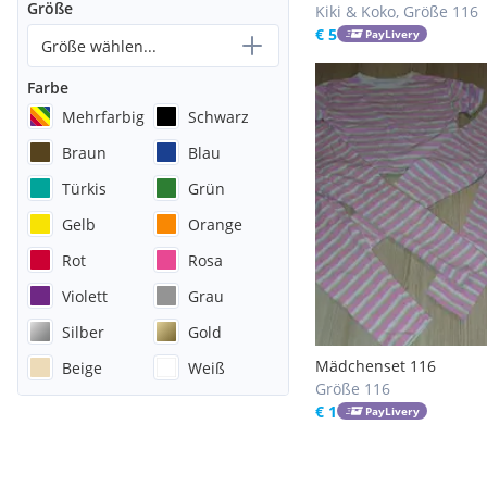
Größe
Kiki & Koko, Größe 116
€ 5
PayLivery
Größe wählen...
Farbe
Mehrfarbig
Schwarz
Braun
Blau
Türkis
Grün
Gelb
Orange
Rot
Rosa
Violett
Grau
Silber
Gold
Mädchenset 116
Beige
Weiß
Größe 116
€ 1
PayLivery