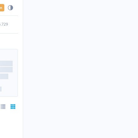
en
5.729