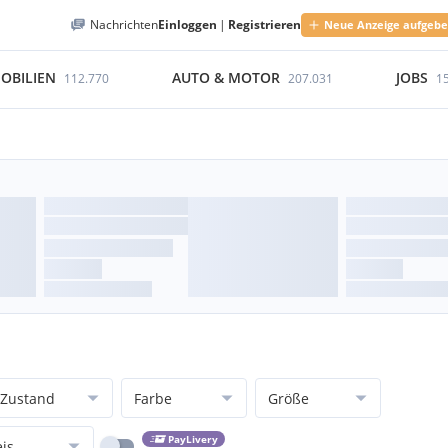
Nachrichten
Einloggen
|
Registrieren
Neue Anzeige aufgeb
OBILIEN
AUTO & MOTOR
JOBS
112.770
207.031
1
Zustand
Farbe
Größe
PayLivery
eis