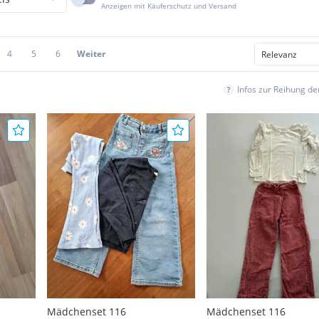
Anzeigen mit Käuferschutz und Versand
4
5
6
Weiter
Infos zur Reihung d
Mädchenset 116
Mädchenset 116