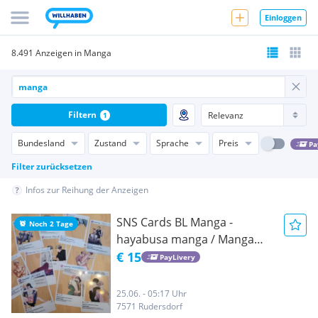
Einloggen
8.491 Anzeigen in Manga
Filtern
1
Bundesland
Zustand
Sprache
Preis
Pa
Filter zurücksetzen
Infos zur Reihung der Anzeigen
SNS Cards BL Manga -
Noch 2 Tage
hayabusa manga / Manga
Sammlung / Manga
€ 15
PayLivery
Sammelkarten
25.06. - 05:17 Uhr
7571 Rudersdorf