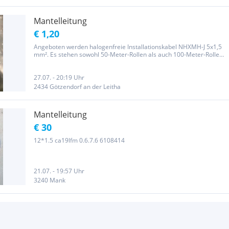
Mantelleitung
€ 1,20
Angeboten werden halogenfreie Installationskabel NHXMH-J 5x1,5
mm². Es stehen sowohl 50-Meter-Rollen als auch 100-Meter-Rollen
zur Verfügung, insgesamt ca. 400 Meter. Dieses halogenfreie Kabel
eignet sich ideal für Bereiche mit erhöhten...
27.07. - 20:19 Uhr
2434 Götzendorf an der Leitha
Mantelleitung
€ 30
12*1.5 ca19lfm 0.6.7.6 6108414
21.07. - 19:57 Uhr
3240 Mank