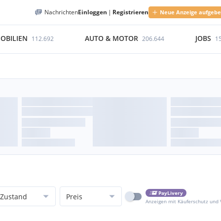
Nachrichten
Einloggen
|
Registrieren
Neue Anzeige aufgeb
OBILIEN
AUTO & MOTOR
JOBS
112.692
206.644
1
PayLivery
Zustand
Preis
Anzeigen mit Käuferschutz und