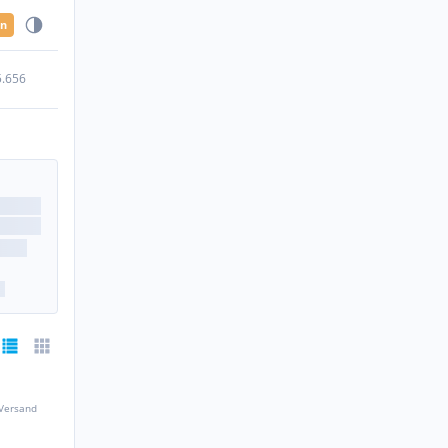
en
5.656
 Versand