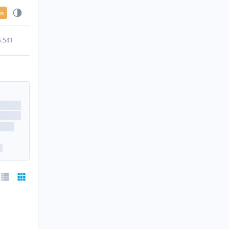
en
5.541