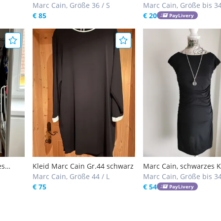
Marc Cain, Größe 36 / S
Marc Cain
Marc Cain, Größe bis 3
€ 85
€ 20
PayLivery
es
Kleid Marc Cain Gr.44 schwarz
Marc Cain, schwarzes K
Marc Cain, Größe 44 / L
Gr. 34
Marc Cain, Größe bis 3
€ 75
€ 54
PayLivery