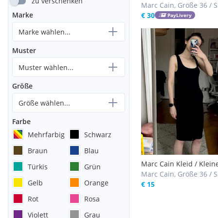
zu verschenken
Marc Cain, Größe 36 / S
Marke
€ 30
PayLivery
Marke wählen...
Muster
Muster wählen...
Größe
Größe wählen...
Farbe
Mehrfarbig
Schwarz
Braun
Blau
Marc Cain Kleid / Klein
Türkis
Grün
Schwarzes
Marc Cain, Größe 36 / S
Gelb
Orange
€ 15
Rot
Rosa
Violett
Grau