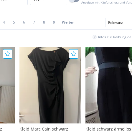
Anzeigen mit Käuferschutz und Ver
4
5
6
7
8
9
Weiter
Infos zur Reihung d
z
Kleid Marc Cain schwarz
Kleid schwarz ärmellos