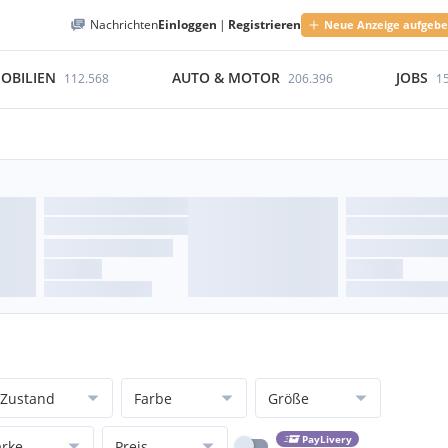
Nachrichten
Einloggen
|
Registrieren
Neue Anzeige aufgeb
OBILIEN
AUTO & MOTOR
JOBS
112.568
206.396
1
Zustand
Farbe
Größe
PayLivery
rke
Preis