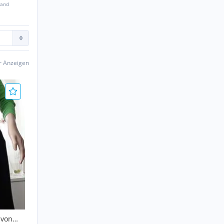
sand
er Anzeigen
 von