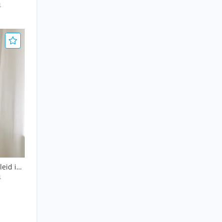
4
leid in
4