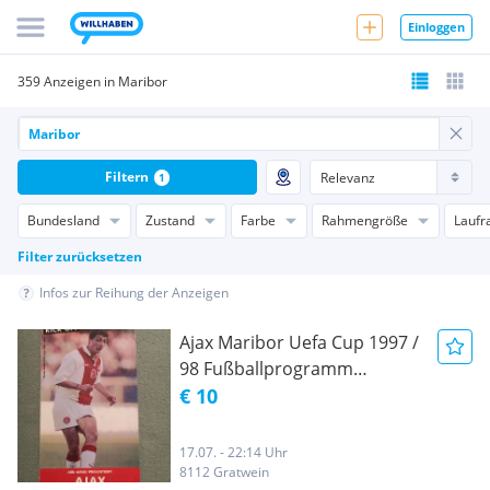
Einloggen
359 Anzeigen in Maribor
Filtern
1
Bundesland
Zustand
Farbe
Rahmengröße
Laufr
Filter zurücksetzen
Infos zur Reihung der Anzeigen
Ajax Maribor Uefa Cup 1997 /
98 Fußballprogramm
Program Fußball NK Maribor
€ 10
Ajax.
17.07. - 22:14 Uhr
8112 Gratwein