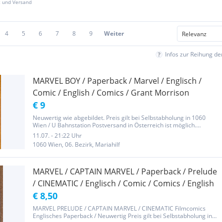
z und Versand
4
5
6
7
8
9
Weiter
Infos zur Reihung d
MARVEL BOY / Paperback / Marvel / Englisch /
Comic / English / Comics / Grant Morrison
€ 9
Neuwertig wie abgebildet. Preis gilt bei Selbstabholung in 1060
Wien / U Bahnstation Postversand in Österreich ist möglich.
Sprache ist englisch.
11.07. - 21:22 Uhr
1060 Wien, 06. Bezirk, Mariahilf
MARVEL / CAPTAIN MARVEL / Paperback / Prelude
/ CINEMATIC / Englisch / Comic / Comics / English
€ 8,50
MARVEL PRELUDE / CAPTAIN MARVEL / CINEMATIC Filmcomics
Englisches Paperback / Neuwertig Preis gilt bei Selbstabholung in