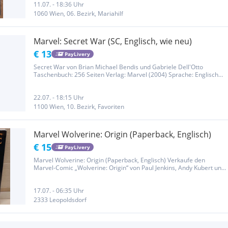
1060 Wien / U Bahnstation Postversand in Österreich ist möglich.
11.07. - 18:36 Uhr
Neupreis US 17,99.-
1060 Wien, 06. Bezirk, Mariahilf
Marvel: Secret War (SC, Englisch, wie neu)
€ 13
PayLivery
Secret War von Brian Michael Bendis und Gabriele Dell'Otto
Taschenbuch: 256 Seiten Verlag: Marvel (2004) Sprache: Englisch
Einmal gelesen, praktisch NEU Selbstabholung in Wien 1100 nähe
Hauptbahnhof möglich Versand innerhalb Österreichs +5 EUR
22.07. - 18:15 Uhr
1100 Wien, 10. Bezirk, Favoriten
Marvel Wolverine: Origin (Paperback, Englisch)
€ 15
PayLivery
Marvel Wolverine: Origin (Paperback, Englisch) Verkaufe den
Marvel-Comic „Wolverine: Origin“ von Paul Jenkins, Andy Kubert und
Richard Isanove. Die legendäre Ursprungsgeschichte von Wolverine
und eines der bekanntesten Marvel-Story-Arcs überhaupt. Der...
17.07. - 06:35 Uhr
2333 Leopoldsdorf