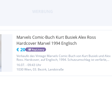
Marvels Comic-Buch Kurt Busiek Alex Ross
Hardcover Marvel 1994 Englisch
€ 20
PayLivery
Verkaufe das Vintage Marvels Comic-Buch von Kurt Busiek und Alex
Ross. Hardcover, auf Englisch, 1994. Schutzumschlag ist verfärbt,
aber ansonsten gut erhalten. Selbstabholung in Wien 3 nahe U3
16.07. - 09:43 Uhr
Gasometer (ca. 8 Gehminuten) oder Versand innerhalb...
1030 Wien, 03. Bezirk, Landstraße