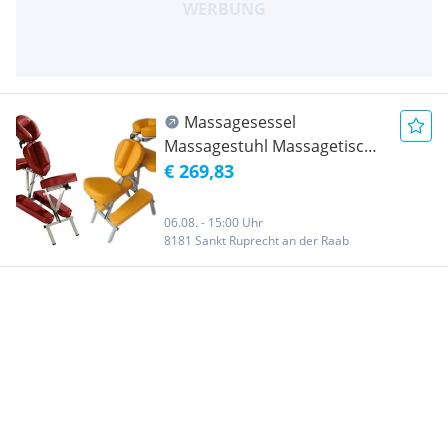
Massagesessel
Massagestuhl Massagetisch
Massageliege
€ 269,83
Holz&Aluminium
Chairmassage, ab
06.08. - 15:00 Uhr
8181 Sankt Ruprecht an der Raab