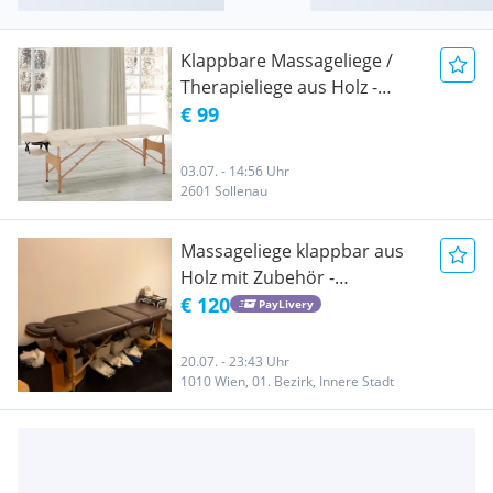
Klappbare Massageliege /
Therapieliege aus Holz -
höhenverstellbar
€ 99
03.07. - 14:56 Uhr
2601 Sollenau
Massageliege klappbar aus
Holz mit Zubehör -
höhenverstellbar
€ 120
PayLivery
20.07. - 23:43 Uhr
1010 Wien, 01. Bezirk, Innere Stadt