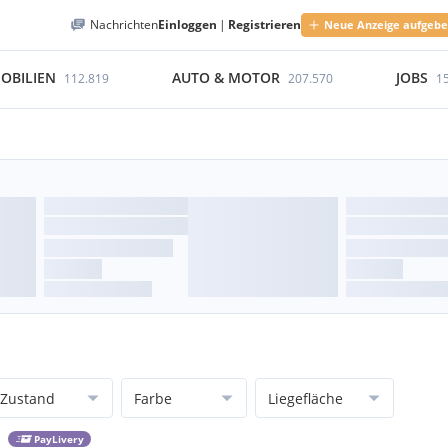
Nachrichten
Einloggen
|
Registrieren
Neue Anzeige aufgeb
OBILIEN
AUTO & MOTOR
JOBS
112.819
207.570
1
Zustand
Farbe
Liegefläche
PayLivery