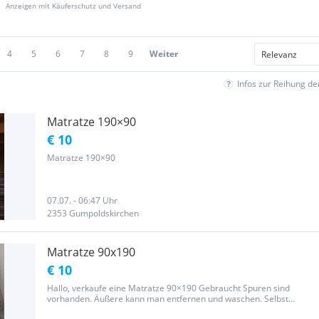
Anzeigen mit Käuferschutz und Versand
4
5
6
7
8
9
Weiter
Infos zur Reihung d
Matratze 190×90
€ 10
Matratze 190×90
07.07. - 06:47 Uhr
2353 Gumpoldskirchen
Matratze 90x190
€ 10
Hallo, verkaufe eine Matratze 90×190 Gebraucht Spuren sind
vorhanden. Äußere kann man entfernen und waschen. Selbst
Abholung. Lg