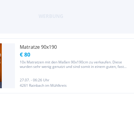
Matratze 90x190
€ 80
10x Matratzen mit den Maßen 90x190cm zu verkaufen. Diese
wurden sehr wenig genutzt und sind somit in einem guten, fast
neuwertigen Zustand! Auch perfekt für Tiny Häuser geeignet! Bei
Abnahme aller 10Stk. Zum Preis von 650,-€
27.07. - 06:26 Uhr
4261 Rainbach im Mühlkreis