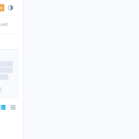
en
5.642