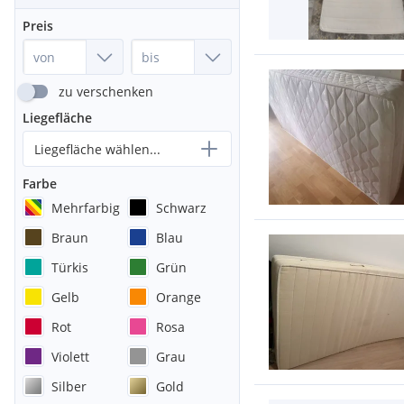
Preis
zu verschenken
Liegefläche
Liegefläche wählen...
Farbe
Mehrfarbig
Schwarz
Braun
Blau
Türkis
Grün
Gelb
Orange
Rot
Rosa
Violett
Grau
Silber
Gold