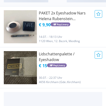
PAKET 2x Eyeshadow Nars
Helena Rubenstein
anthraziet matt glitzer
€ 9,90
PayLivery
Königin der Nacht
14.07. - 18:13 Uhr
1120 Wien, 12. Bezirk, Meidling
Lidschattenpalette /
Eyeshadow
€ 15
PayLivery
30.07. - 22:37 Uhr
4656 Kirchham (Gde.:Kirchham)