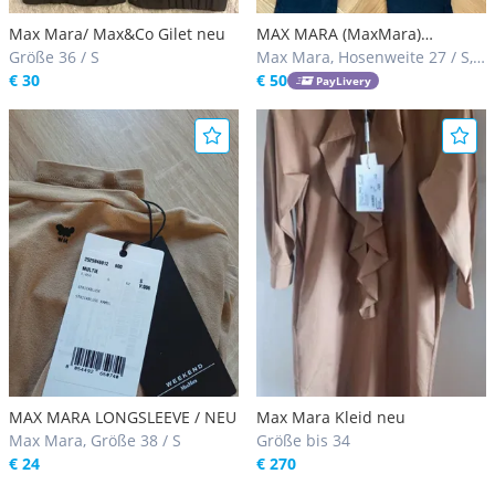
Max Mara/ Max&Co Gilet neu
MAX MARA (MaxMara)
Größe 36 / S
klassische Hose schwarz
Max Mara, Hosenweite 27 / S,
€ 30
Größe 34
28 / S
€ 50
PayLivery
MAX MARA LONGSLEEVE / NEU
Max Mara Kleid neu
Max Mara, Größe 38 / S
Größe bis 34
€ 24
€ 270