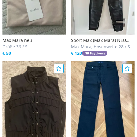
Max Mara neu
Sport Max (Max Mara) NEU
Größe 36 / S
Lederhose
Max Mara, Hosenweite 28 / S
€ 50
€ 120
PayLivery