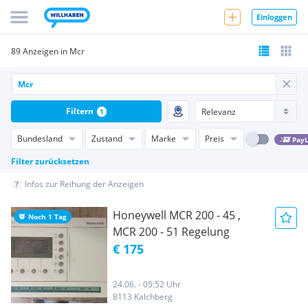
Einloggen
89 Anzeigen in Mcr
Filtern
1
Bundesland
Zustand
Marke
Preis
PayL
Filter zurücksetzen
Infos zur Reihung der Anzeigen
Honeywell MCR 200 - 45 ,
Noch 1 Tag
MCR 200 - 51 Regelung
€ 175
24.06. - 05:52 Uhr
8113 Kalchberg