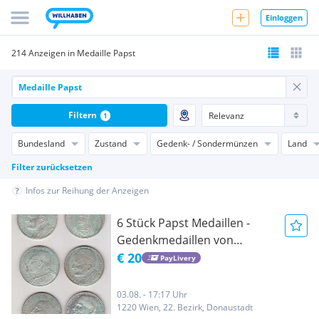
Einloggen
214 Anzeigen in Medaille Papst
Filtern
1
Bundesland
Zustand
Gedenk- / Sondermünzen
Land
Filter zurücksetzen
Infos zur Reihung der Anzeigen
6 Stück Papst Medaillen -
Gedenkmedaillen von
verschiedenen Päpste
€ 20
PayLivery
03.08. - 17:17 Uhr
1220 Wien, 22. Bezirk, Donaustadt