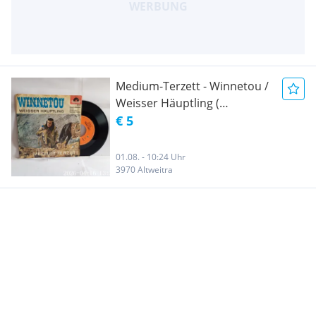
Medium-Terzett - Winnetou /
Weisser Häuptling (
Schallplatten Vinyl )
€ 5
01.08. - 10:24 Uhr
3970 Altweitra