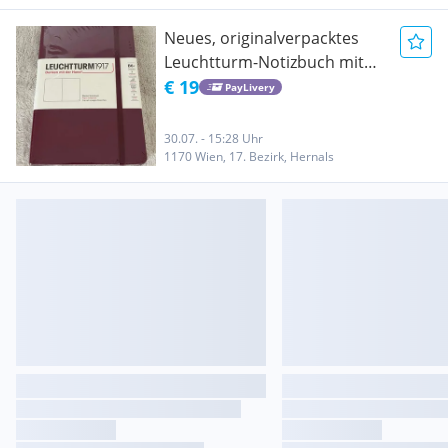
Neues, originalverpacktes
Leuchtturm-Notizbuch mit
Hardcover-Einband / Format
€ 19
PayLivery
B6+ Medium / blanko / Farbe
Port Red
30.07. - 15:28 Uhr
1170 Wien, 17. Bezirk, Hernals