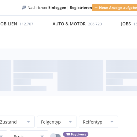
Nachrichten
Einloggen
|
Registrieren
Neue Anzeige aufgeb
OBILIEN
AUTO & MOTOR
JOBS
112.707
206.720
1
Zustand
Felgentyp
Reifentyp
PayLivery
Preis