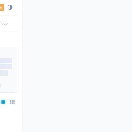
en
5.656