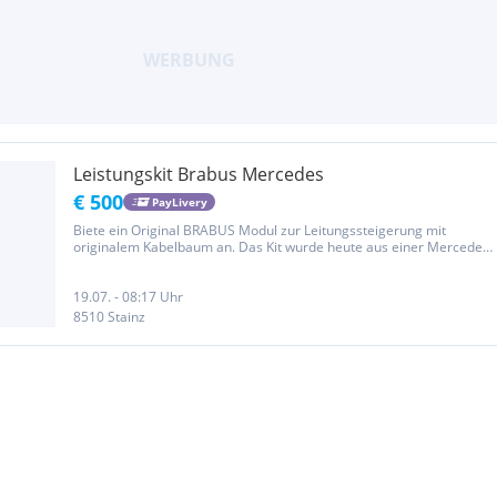
Leistungskit Brabus Mercedes
€ 500
PayLivery
Biete ein Original BRABUS Modul zur Leitungssteigerung mit
originalem Kabelbaum an. Das Kit wurde heute aus einer Mercedes
V-Klasse (W447) vor deren Verkauf ausgebaut und hat bis zum
Ausbau ohne Probleme funktioniert. Neupreis € 2.200,-
19.07. - 08:17 Uhr
8510 Stainz