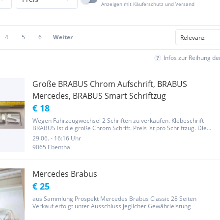
Anzeigen mit Käuferschutz und Versand
4
5
6
Weiter
Infos zur Reihung d
Große BRABUS Chrom Aufschrift, BRABUS
Mercedes, BRABUS Smart Schriftzug
€ 18
Wegen Fahrzeugwechsel 2 Schriften zu verkaufen. Klebeschrift
BRABUS Ist die große Chrom Schrift. Preis ist pro Schriftzug. Die
Schriften sind neu u. 100% in Ordnung! Privatverkauf, keine
29.06. - 16:16 Uhr
Gewährleistung, keine Rücknahme. Versandkosten € 5,0
9065 Ebenthal
Mercedes Brabus
€ 25
aus Sammlung Prospekt Mercedes Brabus Classic 28 Seiten
Verkauf erfolgt unter Ausschluss jeglicher Gewährleistung