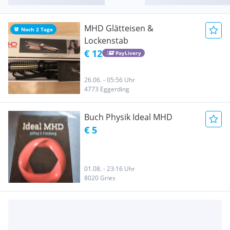
MHD Glätteisen &
Noch 2 Tage
Lockenstab
€ 12
PayLivery
26.06. - 05:56 Uhr
4773 Eggerding
Buch Physik Ideal MHD
€ 5
01.08. - 23:16 Uhr
8020 Gries