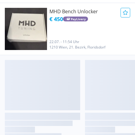
MHD Bench Unlocker
€ 450
PayLivery
22.07. - 11:54 Uhr
1210 Wien, 21. Bezirk, Floridsdorf