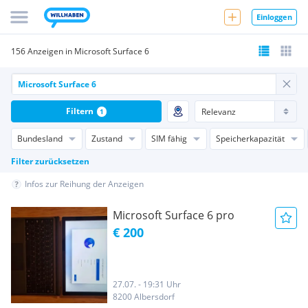
Einloggen
156 Anzeigen in Microsoft Surface 6
Filtern
1
Bundesland
Zustand
SIM fähig
Speicherkapazität
Filter zurücksetzen
Infos zur Reihung der Anzeigen
Microsoft Surface 6 pro
€ 200
27.07. - 19:31 Uhr
8200 Albersdorf