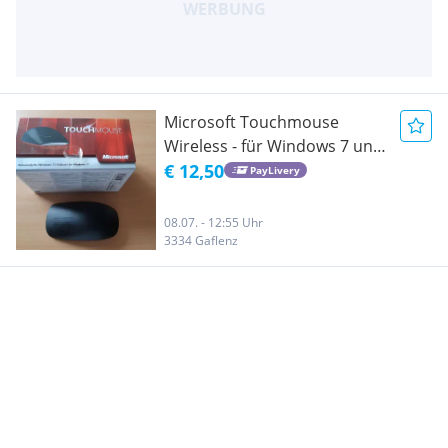
Microsoft Touchmouse
Wireless - für Windows 7 und
Windows10 geeignet -
€ 12,50
PayLivery
neuwertiger Zustand!
08.07. - 12:55 Uhr
3334 Gaflenz