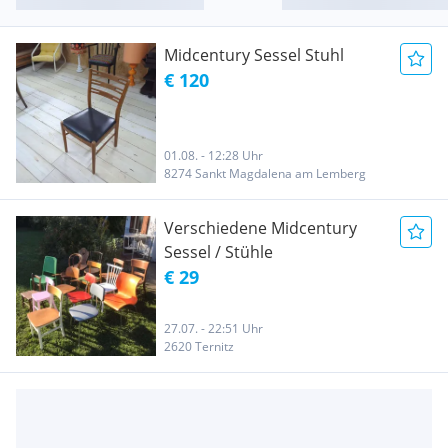
Midcentury Sessel Stuhl
€ 120
01.08. - 12:28 Uhr
8274 Sankt Magdalena am Lemberg
Verschiedene Midcentury
Sessel / Stühle
€ 29
27.07. - 22:51 Uhr
2620 Ternitz