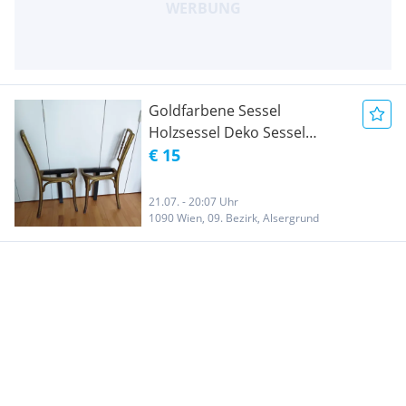
Goldfarbene Sessel
Holzsessel Deko Sessel
Holzstuhl Stuhl Vintage
€ 15
Sessel Midcentury Stuhl Mid-
Century Deko Bugholzsessel
21.07. - 20:07 Uhr
Holz Sessel Unikat
1090 Wien, 09. Bezirk, Alsergrund