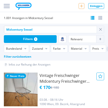
Einloggen
1.001 Anzeigen in Midcentury Sessel
Filtern
1
Bundesland
Zustand
Farbe
Material
Preis
Filter zurücksetzen
Infos zur Reihung der Anzeigen
Vintage Freischwinger
Neuer Preis
Midcentury Freischwinger
Designer Sessel
€ 170
€ 180
Kreuzschwinger Sessel Till
Behrens Stil Kreuzschwinger
03.08. - 08:16 Uhr
Vintage Sessel Midcentury
1090 Wien, 09. Bezirk, Alsergrund