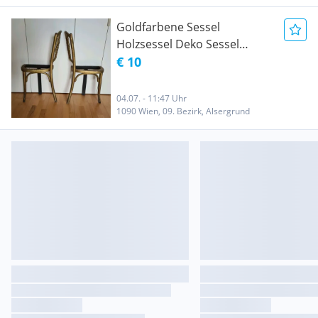
Wire Chair Mid-Century
Sessel Mid-Century
Goldfarbene Sessel
Freischwinger
Holzsessel Deko Sessel
Holzstuhl Stuhl Vintage
€ 10
Sessel Midcentury Stuhl Mid-
Century Deko Bugholzsessel
04.07. - 11:47 Uhr
1090 Wien, 09. Bezirk, Alsergrund