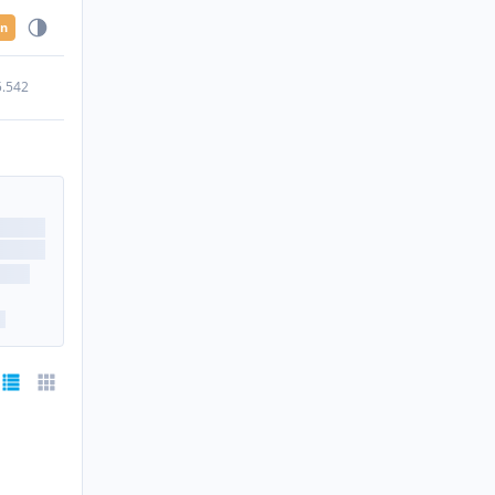
en
5.542