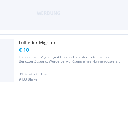
Füllfeder Mignon
€ 10
Füllfeder von Mignon ,mit Hub,noch vor der Tintenpatrone.
Benuzter Zustand. Wurde bei Auflösung eines Nonnenklosters
gekauft,aber das ist wahrscheinlich eine ziemlich überflüssige
Information.
04.08. - 07:05 Uhr
9433 Blaiken