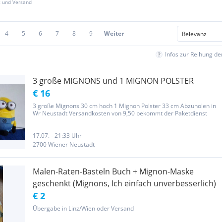
z und Versand
4
5
6
7
8
9
Weiter
Infos zur Reihung d
3 große MIGNONS und 1 MIGNON POLSTER
€ 16
3 große Mignons 30 cm hoch 1 Mignon Polster 33 cm Abzuholen in
Wr Neustadt Versandkosten von 9,50 bekommt der Paketdienst
17.07. - 21:33 Uhr
2700 Wiener Neustadt
Malen-Raten-Basteln Buch + Mignon-Maske
geschenkt (Mignons, Ich einfach unverbesserlich)
€ 2
Übergabe in Linz/Wien oder Versand