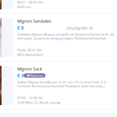
09.07. - 08:45 Uhr
4020 Linz
Mignon Sandalen
€ 5
Schuhgröße 30
Sandalen Mignon dkl grau und gelb mit Glettverschlüssen in Gr. 30,
sehr guter Zustand da wenig getragen, Nichtraucherhaushalt
Heute, 00:21 Uhr
8053 Wetzelsdorf
Mignon Sack
€ 3
PayLivery
Gelber Mignon Sack/Beutel -ca 41 cm x 37 cm breit Preis: € 3,--
Tierfreier Nichtraucherhaushalt! Privatkauf, keine Garantie,
Rücknahme oder Umtausch. Postversand möglich. Überweisung vor
Lieferung.
07.08. - 12:59 Uhr
1230 Wien, 23. Bezirk, Liesing