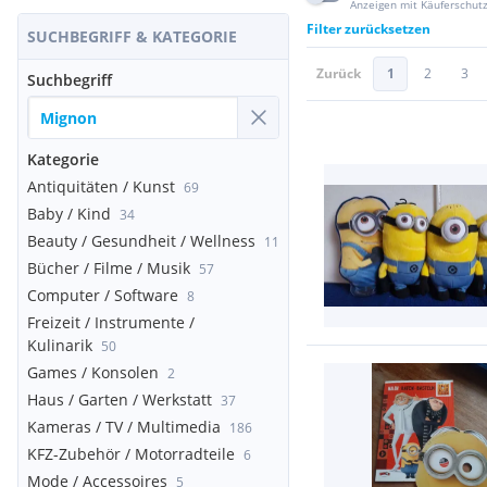
Anzeigen mit Käuferschut
Filter zurücksetzen
SUCHBEGRIFF & KATEGORIE
Zurück
1
2
3
Suchbegriff
Kategorie
Antiquitäten / Kunst
69
Baby / Kind
34
Beauty / Gesundheit / Wellness
11
Bücher / Filme / Musik
57
Computer / Software
8
Freizeit / Instrumente /
Kulinarik
50
Games / Konsolen
2
Haus / Garten / Werkstatt
37
Kameras / TV / Multimedia
186
KFZ-Zubehör / Motorradteile
6
Mode / Accessoires
5